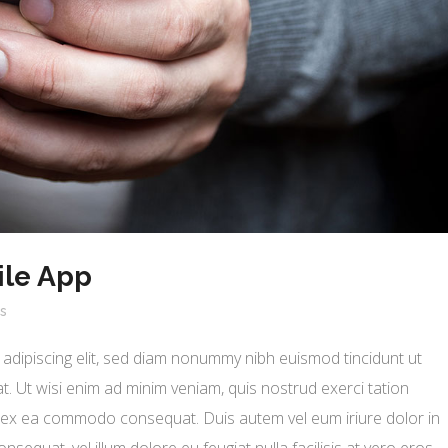
ile App
s
adipiscing elit, sed diam nonummy nibh euismod tincidunt ut
. Ut wisi enim ad minim veniam, quis nostrud exerci tation
uip ex ea commodo consequat. Duis autem vel eum iriure dolor in
nsequat, vel illum dolore eu feugiat nulla facilisis at vero eros...