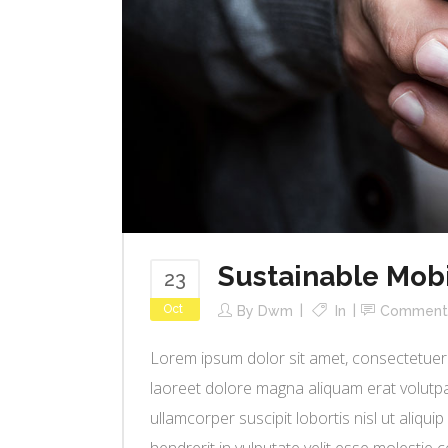
Sustainable Mob
23
Oct
By
Dwm
In
Comment
Lorem ipsum dolor sit amet, consectetuer 
laoreet dolore magna aliquam erat volutpat
ullamcorper suscipit lobortis nisl ut aliq
hendrerit in vulputate velit esse molestie co