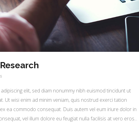
 Research
s
adipiscing elit, sed diam nonummy nibh euismod tincidunt ut
. Ut wisi enim ad minim veniam, quis nostrud exerci tation
uip ex ea commodo consequat. Duis autem vel eum iriure dolor in
nsequat, vel illum dolore eu feugiat nulla facilisis at vero eros...