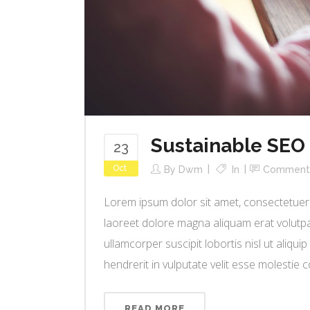
Sustainable SEO
23
Oct
By
Dwm
In
Comment
Lorem ipsum dolor sit amet, consectetuer 
laoreet dolore magna aliquam erat volutpat
ullamcorper suscipit lobortis nisl ut aliq
hendrerit in vulputate velit esse molestie co
READ MORE