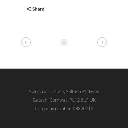
Share
Spinnaker House, Saltash Parkway
Saltash, Cornwall. PL12 6LF UK
Company number: 08820718