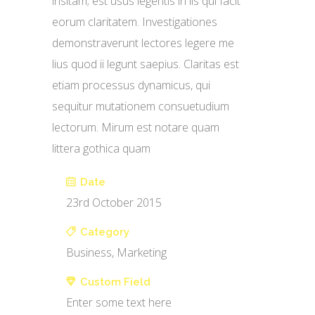
insitam; est usus legentis in iis qui facit
eorum claritatem. Investigationes
demonstraverunt lectores legere me
lius quod ii legunt saepius. Claritas est
etiam processus dynamicus, qui
sequitur mutationem consuetudium
lectorum. Mirum est notare quam
littera gothica quam
Date
23rd October 2015
Category
Business, Marketing
Custom Field
Enter some text here