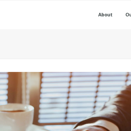
About
Ou