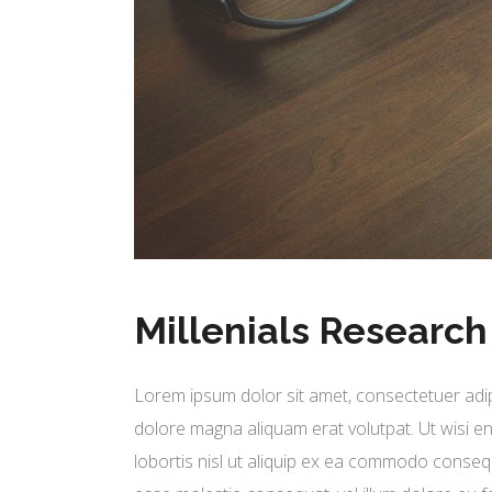
Millenials Research
Lorem ipsum dolor sit amet, consectetuer adip
dolore magna aliquam erat volutpat. Ut wisi en
lobortis nisl ut aliquip ex ea commodo consequa