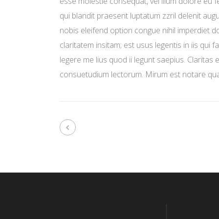
esse molestie consequat, vel illum dolore eu fe
qui blandit praesent luptatum zzril delenit aug
nobis eleifend option congue nihil imperdiet
claritatem insitam; est usus legentis in iis qu
legere me lius quod ii legunt saepius. Clarita
consuetudium lectorum. Mirum est notare qua