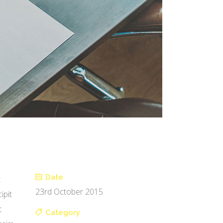
Date
t
23rd October 2015
ipit
t
Category