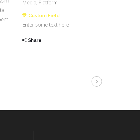
issim
Media, Platform
uta
Custom Field
bent
Enter some text here
Share