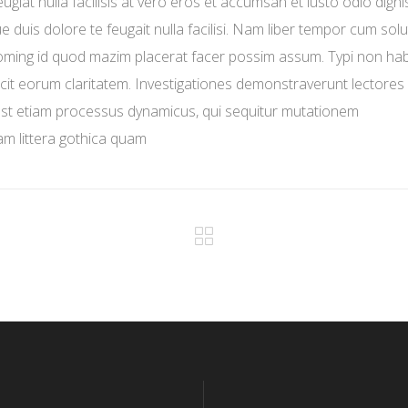
ugiat nulla facilisis at vero eros et accumsan et iusto odio dign
ue duis dolore te feugait nulla facilisi. Nam liber tempor cum sol
 doming id quod mazim placerat facer possim assum. Typi non ha
i facit eorum claritatem. Investigationes demonstraverunt lectores
s est etiam processus dynamicus, qui sequitur mutationem
m littera gothica quam