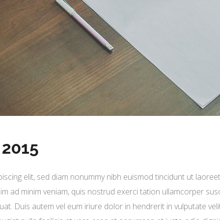
 2015
iscing elit, sed diam nonummy nibh euismod tincidunt ut laoree
im ad minim veniam, quis nostrud exerci tation ullamcorper susc
t. Duis autem vel eum iriure dolor in hendrerit in vulputate veli